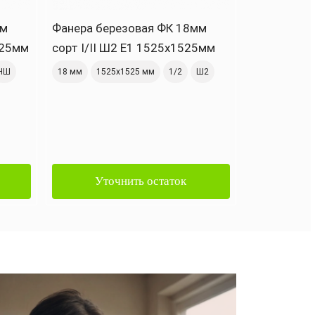
мм
Фанера березовая ФК 18мм
Фанера бе
525мм
сорт I/II Ш2 Е1 1525х1525мм
сорт II/II
НШ
18 мм
1525х1525 мм
1/2
Ш2
24 мм
1525
Уточнить остаток
Уто