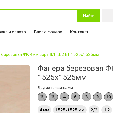
Найти
вка и оплата
Блог о фанере
Контакты
 березовая ФК 4мм сорт II/II Ш2 Е1 1525х1525мм
Фанера березовая ФК 
1525х1525мм
Другие толщины, мм:
3
3
4
6
8
9
10
4 мм
1525х1525 мм
2/2
Ш2