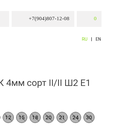
+7(904)807-12-08
0
RU
EN
4мм сорт II/II Ш2 Е1
12
15
18
20
21
24
30