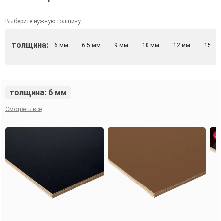
Выберите нужную толщину
толщина:
6 мм
6.5 мм
9 мм
10 мм
12 мм
15 м
толщина: 6 мм
Смотреть все
Хи
Но