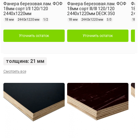
Фанера березовая лам. ФОФ
Фанера березовая лам. ФОФ
Фан
18мм сорт I/II 120/120
18мм сорт III/III 120/120
18м
2440х1220мм
2440х1220мм DECK 350
24
18 мм
2440х1220 мм
1/2
18 мм
2440х1220 мм
3/3
18 
Уточнить остаток
Уточнить остаток
толщина: 21 мм
Смотреть все