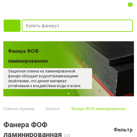
0
Фанера ФОФ
ламинированная
Ламинированная фанера может быть
выполнена в разных цветах и дизайнах, что
позволяет использовать ее в интерьерных
работах и при декорировании мебели.
Главная страница
Каталог
Фанера ФОФ ламинированная
Фанера ФОФ
Фильтр
ламинированная
235