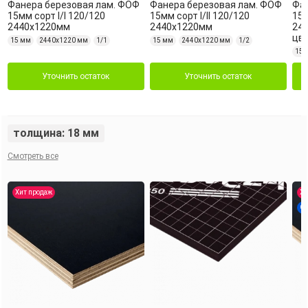
Фанера березовая лам. ФОФ
Фанера березовая лам. ФОФ
Фан
15мм сорт I/I 120/120
15мм сорт I/II 120/120
15м
2440х1220мм
2440х1220мм
24
цве
15 мм
2440х1220 мм
1/1
15 мм
2440х1220 мм
1/2
15 
Уточнить остаток
Уточнить остаток
толщина: 18 мм
Смотреть все
Хит продаж
Хи
Ск