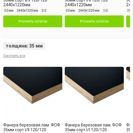
30мм сорт II/II 120/120
30мм сорт I/II 120/120
30м
2440х1220мм
2440х1220мм
24
30 мм
2440х1220 мм
2/2
30 мм
2440х1220 мм
1/2
30 
Уточнить остаток
Уточнить остаток
толщина: 35 мм
Смотреть все
Фанера березовая лам. ФОФ
Фанера березовая лам. ФОФ
Фан
35мм сорт I/II 120/120
35мм сорт I/I 120/120
35м