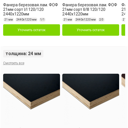
Фанера березовая лам. ФОФ
Фанера березовая лам. ФОФ
Фан
21мм сорт I/I 120/120
21мм сорт II/III 120/120
21м
2440х1220мм
2440х1220мм
24
21 мм
2440х1220 мм
1/1
21 мм
2440х1220 мм
2/3
21 
Уточнить остаток
Уточнить остаток
толщина: 24 мм
Смотреть все