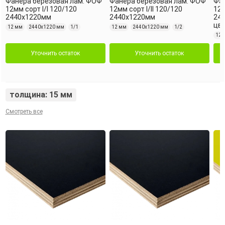
Фанера березовая лам. ФОФ
Фанера березовая лам. ФОФ
Фан
12мм сорт I/I 120/120
12мм сорт I/II 120/120
12м
2440х1220мм
2440х1220мм
24
цве
12 мм
2440х1220 мм
1/1
12 мм
2440х1220 мм
1/2
12 
Уточнить остаток
Уточнить остаток
толщина: 15 мм
Смотреть все