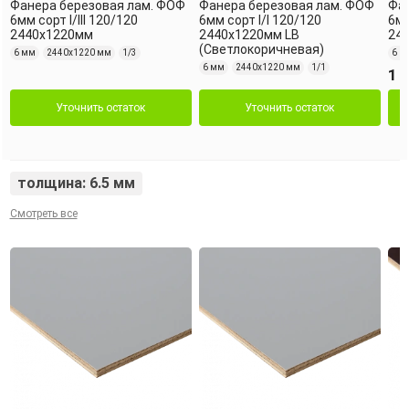
Фанера березовая лам. ФОФ
Фанера березовая лам. ФОФ
Фан
6мм сорт I/III 120/120
6мм сорт I/I 120/120
6мм
2440х1220мм
2440х1220мм LB
24
(Светлокоричневая)
6 мм
2440х1220 мм
1/3
6 м
6 мм
2440х1220 мм
1/1
1 
Уточнить остаток
Уточнить остаток
толщина: 6.5 мм
Смотреть все