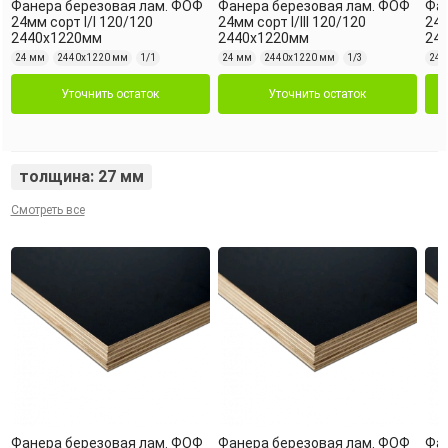
Фанера березовая лам. ФОФ
Фанера березовая лам. ФОФ
Фан
24мм сорт I/I 120/120
24мм сорт I/III 120/120
24м
2440х1220мм
2440х1220мм
24
24 мм
2440х1220 мм
1/1
24 мм
2440х1220 мм
1/3
24 
Уточнить остаток
Уточнить остаток
толщина: 27 мм
Смотреть все
Фанера березовая лам. ФОФ
Фанера березовая лам. ФОФ
Фан