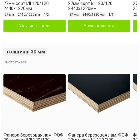
27мм сорт I/II 120/120
27мм сорт I/I 120/120
27м
2440х1220мм
2440х1220мм
25
27 мм
2440х1220 мм
1/2
27 мм
2440х1220 мм
1/1
27 
Уточнить остаток
Уточнить остаток
толщина: 30 мм
Смотреть все
Фанера березовая лам. ФОФ
Фанера березовая лам. ФОФ
Фан