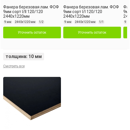
Фанера березовая лам. ФОФ
Фанера березовая лам. ФОФ
Фан
9мм сорт I/II 120/120
9мм сорт I/I 120/120
9мм
2440х1220мм
2440х1220мм
24
9 мм
2440х1220 мм
1/2
9 мм
2440х1220 мм
1/1
9 м
Уточнить остаток
Уточнить остаток
толщина: 10 мм
Смотреть все