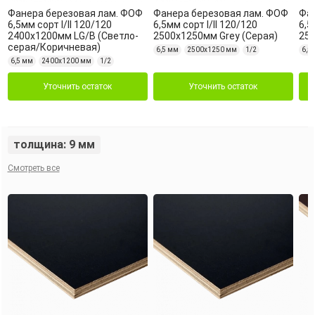
Фанера березовая лам. ФОФ
Фанера березовая лам. ФОФ
Фан
6,5мм сорт I/II 120/120
6,5мм сорт I/II 120/120
6,5
2400х1200мм LG/B (Светло-
2500х1250мм Grey (Серая)
25
серая/Коричневая)
6,5 мм
2500х1250 мм
1/2
6,5
6,5 мм
2400х1200 мм
1/2
Уточнить остаток
Уточнить остаток
толщина: 9 мм
Смотреть все