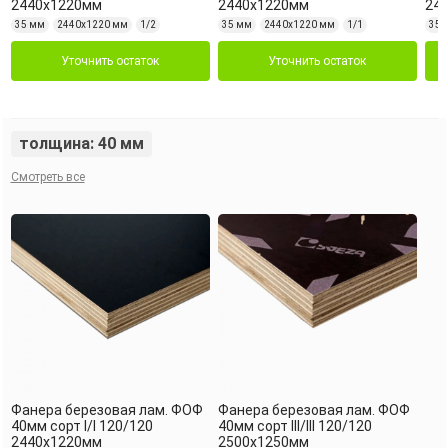
2440х1220мм
2440х1220мм
24
35 мм
2440х1220 мм
1/2
35 мм
2440х1220 мм
1/1
35 
Уточнить остаток
Уточнить остаток
толщина: 40 мм
Смотреть все
Фанера березовая лам. ФОФ
Фанера березовая лам. ФОФ
40мм сорт I/I 120/120
40мм сорт III/III 120/120
2440х1220мм
2500х1250мм