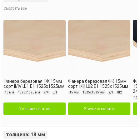
Смотреть все
Фанера березовая ФК 15мм
Фанера березовая ФК 15мм
Фан
сорт II/IV Ш1 Е1 1525х1525мм
сорт II/III Ш2 Е1 1525х1525мм
15м
24
15 мм
1525х1525 мм
2/4
Ш1
15 мм
1525х1525 мм
2/3
Ш2
15 
Уточнить остаток
Уточнить остаток
толщина: 18 мм