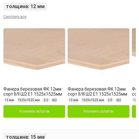
толщина: 12 мм
Смотреть все
Фанера березовая ФК 12мм
Фанера березовая ФК 12мм
Фа
сорт II/II Ш2 Е1 1525х1525мм
сорт II/III Ш2 Е1 1525х1525мм
сор
12 мм
1525х1525 мм
2/2
Ш2
12 мм
1525х1525 мм
2/3
Ш2
12 
Уточнить остаток
Уточнить остаток
толщина: 15 мм