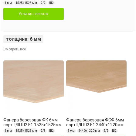
4 мм
1525х1525 мм
2/2
Ш2
Уточнить остаток
толщина: 6 мм
Смотреть все
Фанера березовая ФК 6мм
Фанера березовая ФСФ 6мм
сорт II/III Ш2 Е1 1525х1525мм
сорт II/II Ш2 Е1 2440х1220мм
6 мм
1525х1525 мм
2/3
Ш2
6 мм
2440х1220 мм
2/2
Ш2