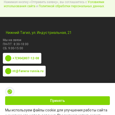
Нажимая кнопку «Отправить заявку», вы соглашаетесь с
Условиями
использования сайта
и
Политикой обработки персональных данных.
Нижний Тагил, ул. Индустриальная, 21
Мы на связи
ПН-ПТ: 8:30-18:00
СБ: 9:00-15:00
+7(904)807-12-08
nt@fanera-russia.ru
По маркам
Каталог по сфере применения
Принять
Мы используем файлы cookie для улучшения работы сайта
Информация