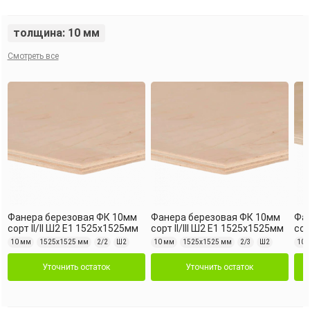
толщина: 10 мм
Смотреть все
Фанера березовая ФК 10мм
Фанера березовая ФК 10мм
Фа
сорт II/II Ш2 Е1 1525х1525мм
сорт II/III Ш2 Е1 1525х1525мм
сор
10 мм
1525х1525 мм
2/2
Ш2
10 мм
1525х1525 мм
2/3
Ш2
10 
Уточнить остаток
Уточнить остаток