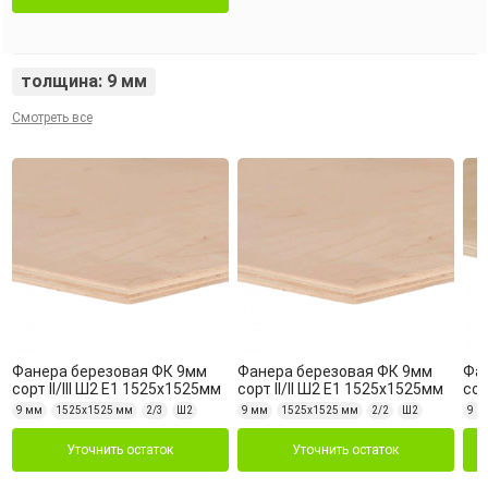
толщина: 9 мм
Смотреть все
Фанера березовая ФК 9мм
Фанера березовая ФК 9мм
Фа
сорт II/III Ш2 Е1 1525х1525мм
сорт II/II Ш2 Е1 1525х1525мм
сор
9 мм
1525х1525 мм
2/3
Ш2
9 мм
1525х1525 мм
2/2
Ш2
9 м
Уточнить остаток
Уточнить остаток