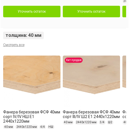
30 
Уточнить остаток
Уточнить остаток
толщина: 40 мм
Смотреть все
Хит продаж
Фанера березовая ФСФ 40мм
Фанера березовая ФСФ 40мм
Фа
сорт IV/IV НШ Е1
сорт III/IV Ш2 Е1 2440x1220мм
сор
2440x1220мм
40 мм
2440х1220 мм
3/4
Ш2
40 
40 мм
2440х1220 мм
4/4
НШ