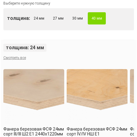
Выберите нужную толщину
толщина:
24 мм
27 мм
30 мм
40 мм
толщина: 24 мм
Смотреть все
Фанера березовая ФСФ 24мм
Фанера березовая ФСФ 24мм
Фа
сорт III/III Ш2 Е1 2440х1220мм
сорт IV/IV НШ Е1
сор