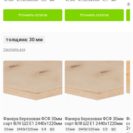
27 
Уточнить остаток
Уточнить остаток
толщина: 30 мм
Смотреть все
Фанера березовая ФСФ 30мм
Фанера березовая ФСФ 30мм
Фа
сорт III/IV Ш2 Е1 2440х1220мм
сорт III/III Ш2 Е1 2440х1220мм
сор
24
30 мм
2440х1220 мм
3/4
Ш2
30 мм
2440х1220 мм
3/3
Ш2