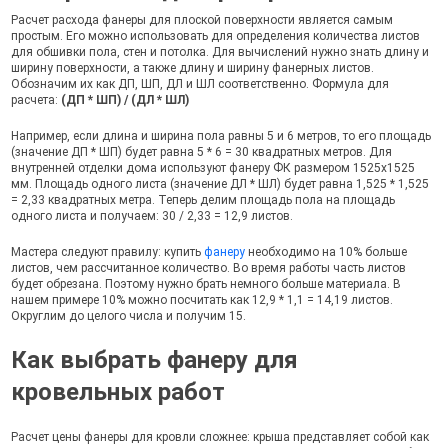
Расчет расхода фанеры для плоской поверхности является самым
простым. Его можно использовать для определения количества листов
для обшивки пола, стен и потолка. Для вычислений нужно знать длину и
ширину поверхности, а также длину и ширину фанерных листов.
Обозначим их как ДП, ШП, ДЛ и ШЛ соответственно. Формула для
расчета:
(ДП * ШП) / (ДЛ * ШЛ)
Например, если длина и ширина пола равны 5 и 6 метров, то его площадь
(значение ДП * ШП) будет равна 5 * 6 = 30 квадратных метров. Для
внутренней отделки дома используют фанеру ФК размером 1525х1525
мм. Площадь одного листа (значение ДЛ * ШЛ) будет равна 1,525 * 1,525
= 2,33 квадратных метра. Теперь делим площадь пола на площадь
одного листа и получаем: 30 / 2,33 = 12,9 листов.
Мастера следуют правилу: купить
фанеру
необходимо на 10% больше
листов, чем рассчитанное количество. Во время работы часть листов
будет обрезана. Поэтому нужно брать немного больше материала. В
нашем примере 10% можно посчитать как 12,9 * 1,1 = 14,19 листов.
Округлим до целого числа и получим 15.
Как выбрать фанеру для
кровельных работ
Расчет цены фанеры для кровли сложнее: крыша представляет собой как